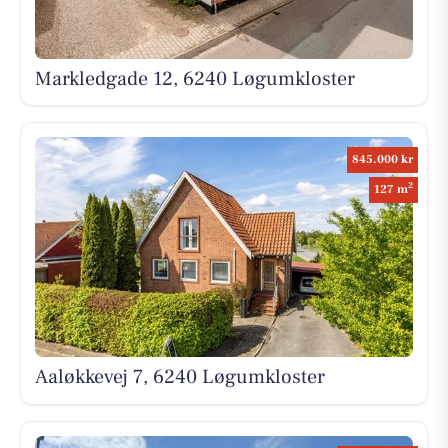
Markledgade 12, 6240 Løgumkloster
845.000 kr
2
127 m
Aaløkkevej 7, 6240 Løgumkloster