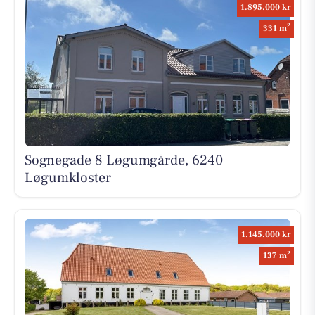
1.895.000 kr
2
331 m
Sognegade 8 Løgumgårde, 6240
Løgumkloster
1.145.000 kr
2
137 m