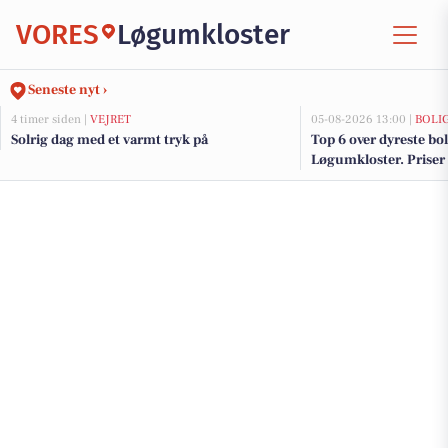
VORES
Løgumkloster
Seneste nyt ›
4 timer siden |
VEJRET
05-08-2026 13:00 |
BOLI
Solrig dag med et varmt tryk på
Top 6 over dyreste boli
Løgumkloster. Priser 