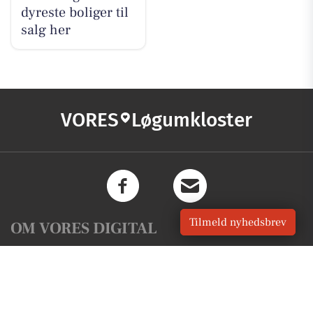
dyreste boliger til
salg her
VORES
Løgumkloster
Tilmeld nyhedsbrev
OM VORES DIGITAL
Om os
For annoncører
Vilkår og Privatlivspolitik