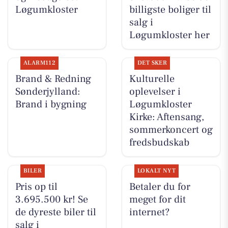
Løgumkloster
billigste boliger til
salg i
Løgumkloster her
ALARM112
DET SKER
Brand & Redning
Kulturelle
Sønderjylland:
oplevelser i
Brand i bygning
Løgumkloster
Kirke: Aftensang,
sommerkoncert og
fredsbudskab
BILER
LOKALT NYT
Pris op til
Betaler du for
3.695.500 kr! Se
meget for dit
de dyreste biler til
internet?
salg i