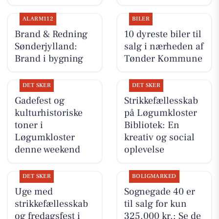
ALARM112
BILER
Brand & Redning
10 dyreste biler til
Sønderjylland:
salg i nærheden af
Brand i bygning
Tønder Kommune
DET SKER
DET SKER
Gadefest og
Strikkefællesskab
kulturhistoriske
på Løgumkloster
toner i
Bibliotek: En
Løgumkloster
kreativ og social
denne weekend
oplevelse
DET SKER
BOLIGMARKED
Uge med
Sognegade 40 er
strikkefællesskab
til salg for kun
og fredagsfest i
325.000 kr.: Se de