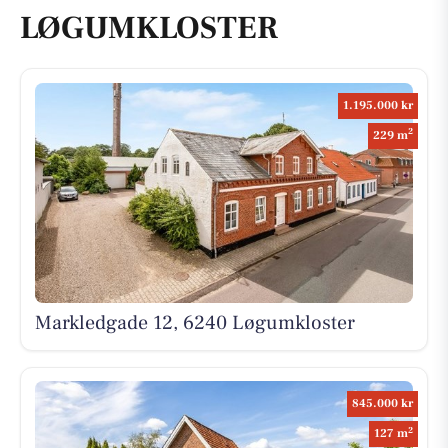
LØGUMKLOSTER
1.195.000 kr
2
229 m
Markledgade 12, 6240 Løgumkloster
845.000 kr
2
127 m