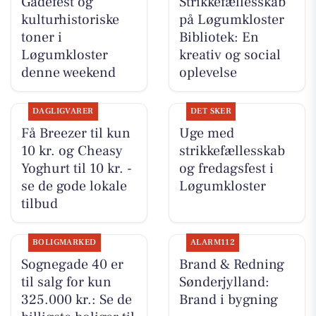
Gadefest og
Strikkefællesskab
kulturhistoriske
på Løgumkloster
toner i
Bibliotek: En
Løgumkloster
kreativ og social
denne weekend
oplevelse
DAGLIGVARER
DET SKER
Få Breezer til kun
Uge med
10 kr. og Cheasy
strikkefællesskab
Yoghurt til 10 kr. -
og fredagsfest i
se de gode lokale
Løgumkloster
tilbud
BOLIGMARKED
ALARM112
Sognegade 40 er
Brand & Redning
til salg for kun
Sønderjylland:
325.000 kr.: Se de
Brand i bygning