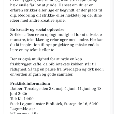
til en hyggelig eftermiddag, hvor strikkepinde og
hæklenåle får lov at gløde. Uanset om du er en
erfaren strikker eller lige er begyndt, er der plads til
dig. Medbring dit strikke- eller hækletøj og del dine
ideer med andre kreative sjæle.
En kreativ og social oplevelse
Strikkecaféen er en oplagt mulighed for at udveksle
mønstre, teknikker og erfaringer med andre. Her kan
du få inspiration til nye projekter og måske endda
lære en ny teknik eller to.
Der er også mulighed for at nyde en kop
friskbrygget kaffe, da bibliotekets køkken står til
rådighed. Så tag en pause fra hverdagen og dyk ned i
en verden af garn og gode samtaler.
Praktisk information:
Datoer: Torsdage den 28. maj, 4. juni, 11. juni og 18.
juni 2026
Tid: Kl. 14:00
Sted: Løgumkloster Bibliotek, Storegade 16, 6240
Løgumkloster