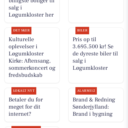
billigste boliger til
salg i
Løgumkloster her
DET SKER
BILER
Kulturelle
Pris op til
oplevelser i
3.695.500 kr! Se
Løgumkloster
de dyreste biler til
Kirke: Aftensang,
salg i
sommerkoncert og
Løgumkloster
fredsbudskab
LOKALT NYT
ALARM112
Betaler du for
Brand & Redning
meget for dit
Sønderjylland:
internet?
Brand i bygning