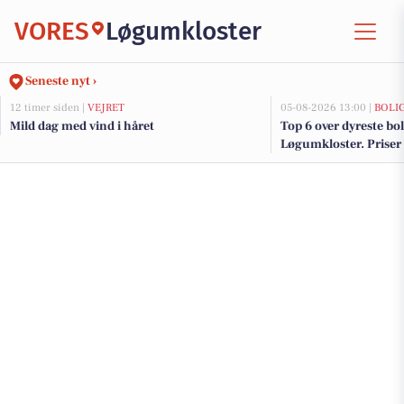
VORES
Løgumkloster
Seneste nyt ›
12 timer siden |
VEJRET
05-08-2026 13:00 |
BOLI
Mild dag med vind i håret
Top 6 over dyreste boli
Løgumkloster. Priser 