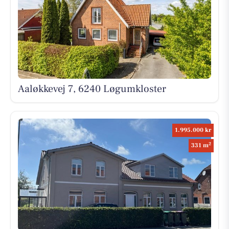
Aaløkkevej 7, 6240 Løgumkloster
1.995.000 kr
2
331 m