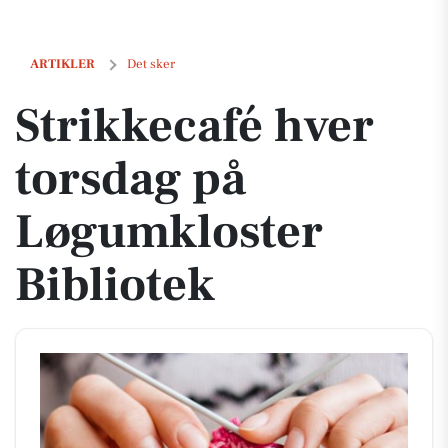
Strikkecafé hver torsdag på Løgumkloster Bibliotek
ARTIKLER
Det sker
Strikkecafé hver
torsdag på
Løgumkloster
Bibliotek