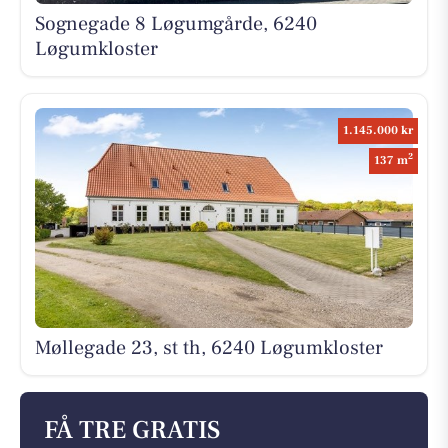
Sognegade 8 Løgumgårde, 6240
Løgumkloster
1.145.000 kr
2
137 m
Møllegade 23, st th, 6240 Løgumkloster
FÅ TRE GRATIS