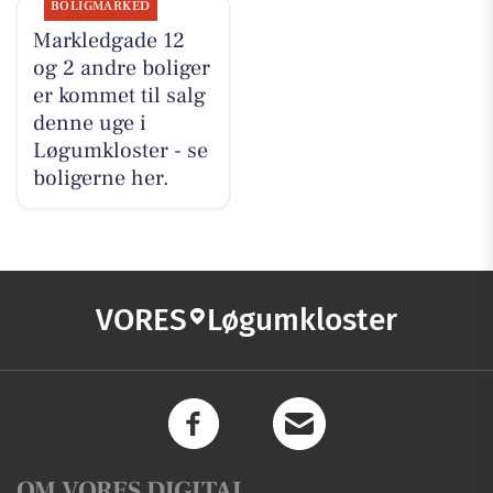
BOLIGMARKED
Markledgade 12
og 2 andre boliger
er kommet til salg
denne uge i
Løgumkloster - se
boligerne her.
VORES
Løgumkloster
OM VORES DIGITAL