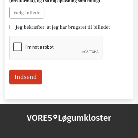
(bredformat), og i så høj opløsning som muligt
Vælg billede
Jeg bekræfter, at jeg har brugsret til billedet
Indsend
VORES
Løgumkloster