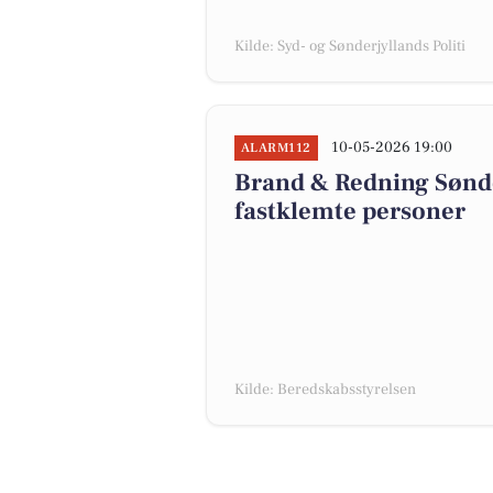
Kilde: Syd- og Sønderjyllands Politi
10-05-2026 19:00
ALARM112
Brand & Redning Sønd
fastklemte personer
Kilde: Beredskabsstyrelsen