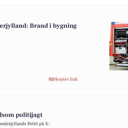
rjylland: Brand i bygning
Kopiér link
ldsom politijagt
ønderjyllands Politi på X: