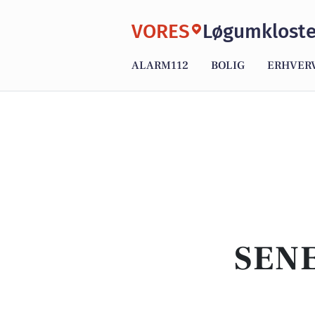
VORES
Løgumkloste
ALARM112
BOLIG
ERHVER
SENE