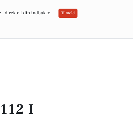
 -
direkte i din indbakke
Tilmeld
112 I