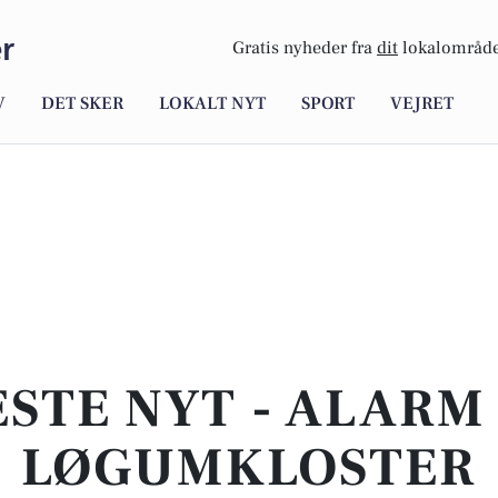
r
Gratis nyheder fra
dit
lokalområde
V
DET SKER
LOKALT NYT
SPORT
VEJRET
STE NYT - ALARM 
LØGUMKLOSTER