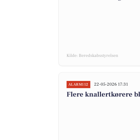
Kilde: Beredskabsstyrelsen
22-05-2026 17:31
ALARM112
Flere knallertkørere b