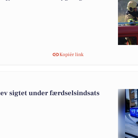
Kopiér link
lev sigtet under færdselsindsats