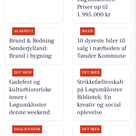
Priser op til
1.995.000 kr
ALARM112
BILER
Brand & Redning
10 dyreste biler til
Sønderjylland:
salg i nærheden af
Brand i bygning
Tønder Kommune
DET SKER
DET SKER
Gadefest og
Strikkefællesskab
kulturhistoriske
på Løgumkloster
toner i
Bibliotek: En
Løgumkloster
kreativ og social
denne weekend
oplevelse
DAGLIGVARER
DET SKER