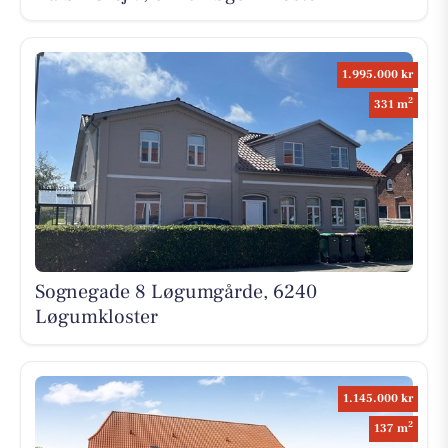
1.995.000 kr
2
331 m
Sognegade 8 Løgumgårde, 6240
Løgumkloster
1.145.000 kr
2
137 m