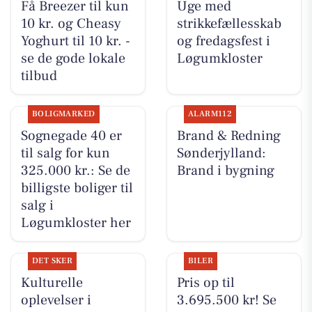
Få Breezer til kun
Uge med
10 kr. og Cheasy
strikkefællesskab
Yoghurt til 10 kr. -
og fredagsfest i
se de gode lokale
Løgumkloster
tilbud
BOLIGMARKED
ALARM112
Sognegade 40 er
Brand & Redning
til salg for kun
Sønderjylland:
325.000 kr.: Se de
Brand i bygning
billigste boliger til
salg i
Løgumkloster her
DET SKER
BILER
Kulturelle
Pris op til
oplevelser i
3.695.500 kr! Se