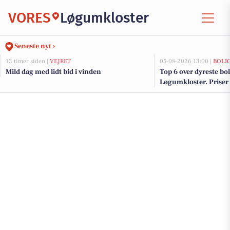
VORES
Løgumkloster
Seneste nyt ›
13 timer siden |
VEJRET
05-08-2026 13:00 |
BOLI
Mild dag med lidt bid i vinden
Top 6 over dyreste boli
Løgumkloster. Priser 