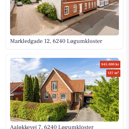
Markledgade 12, 6240 Løgumkloster
845.000 kr
2
127 m
Aaløkkevej 7, 6240 Løgumkloster