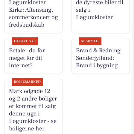
Løgumkloster
de dyreste biler til
Kirke: Aftensang,
salg i
sommerkoncert og
Løgumkloster
fredsbudskab
LOKALT NYT
ALARM112
Betaler du for
Brand & Redning
meget for dit
Sønderjylland:
internet?
Brand i bygning
BOLIGMARKED
Markledgade 12
og 2 andre boliger
er kommet til salg
denne uge i
Løgumkloster - se
boligerne her.