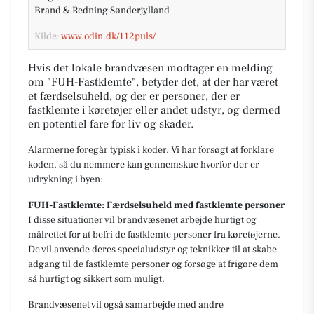
Brand & Redning Sønderjylland
Kilde:
www.odin.dk/112puls/
Hvis det lokale brandvæsen modtager en melding
om "FUH-Fastklemte", betyder det, at der har været
et færdselsuheld, og der er personer, der er
fastklemte i køretøjer eller andet udstyr, og dermed
en potentiel fare for liv og skader.
Alarmerne foregår typisk i koder. Vi har forsøgt at forklare
koden, så du nemmere kan gennemskue hvorfor der er
udrykning i byen:
FUH-Fastklemte: Færdselsuheld med fastklemte personer
I disse situationer vil brandvæsenet arbejde hurtigt og
målrettet for at befri de fastklemte personer fra køretøjerne.
De vil anvende deres specialudstyr og teknikker til at skabe
adgang til de fastklemte personer og forsøge at frigøre dem
så hurtigt og sikkert som muligt.
Brandvæsenet vil også samarbejde med andre