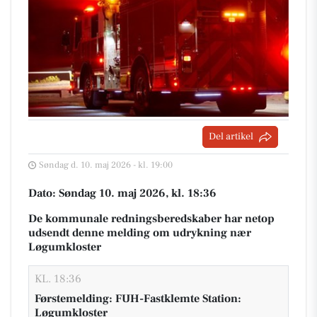
Del artikel
Søndag d. 10. maj 2026 - kl. 19:00
Dato: Søndag 10. maj 2026, kl. 18:36
De kommunale redningsberedskaber har netop
udsendt denne melding om udrykning nær
Løgumkloster
KL. 18:36
Førstemelding: FUH-Fastklemte Station:
Løgumkloster