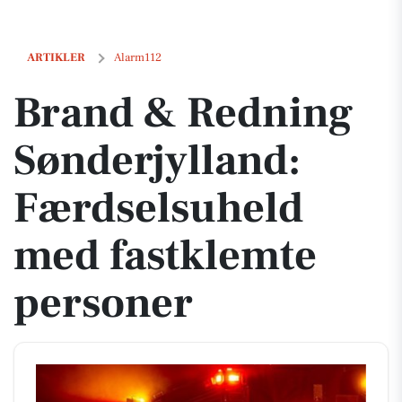
Brand & Redning Sønderjylland: Færdselsuheld med fastklemte per
ARTIKLER
Alarm112
Brand & Redning
Sønderjylland:
Færdselsuheld
med fastklemte
personer