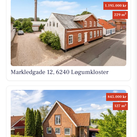
1.195.000 kr
2
229 m
Markledgade 12, 6240 Løgumkloster
845.000 kr
2
127 m