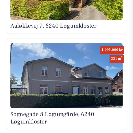
Aaløkkevej 7, 6240 Løgumkloster
1.995.000 kr
2
331 m
Sognegade 8 Løgumgårde, 6240
Løgumkloster