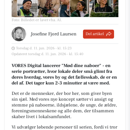
Foto: Billedet er lavet vha. AI
.
Josefine Fjord Laursen
Del artikel
Torsdag d. 11. jun. 2026 - kl. 15:23
Opdateret torsdag d. 11. jun. 2026 - kl. 15:40
VORES Digital lancerer "Mød dine naboer" - en
serie portrætter, hvor lokale deler små glimt fra
deres hverdag, vores by og det fællesskab, de er en
del af. Det tager kun 2-3 minutter at være med.
Det er de mennesker, der bor her, som giver byen
sin sjæl.
Med vores nye koncept sætter vi ansigt og
stemme på naboerne, ildsjælene, de unge, de ældre,
foreningsmenneskene og alle dem, der tilsammen
skaber livet i lokalsamfundet.
Vi udvælger løbende personer til serien, fordi vi tror