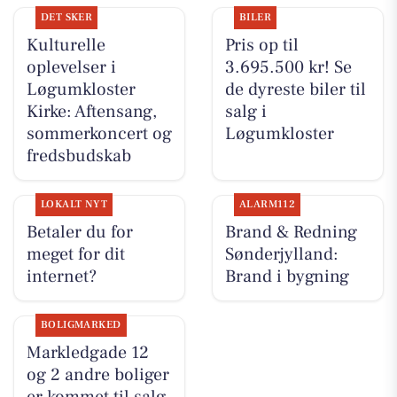
DET SKER
BILER
Kulturelle
Pris op til
oplevelser i
3.695.500 kr! Se
Løgumkloster
de dyreste biler til
Kirke: Aftensang,
salg i
sommerkoncert og
Løgumkloster
fredsbudskab
LOKALT NYT
ALARM112
Betaler du for
Brand & Redning
meget for dit
Sønderjylland:
internet?
Brand i bygning
BOLIGMARKED
Markledgade 12
og 2 andre boliger