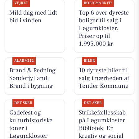
VEJRET
BOLIGMARKED
Mild dag med lidt
Top 6 over dyreste
bid i vinden
boliger til salg i
Løgumkloster.
Priser op til
1.995.000 kr
ALARM112
BILER
Brand & Redning
10 dyreste biler til
Sønderjylland:
salg i nærheden af
Brand i bygning
Tønder Kommune
DET SKER
DET SKER
Gadefest og
Strikkefællesskab
kulturhistoriske
på Løgumkloster
toner i
Bibliotek: En
Løgumkloster
kreativ og social