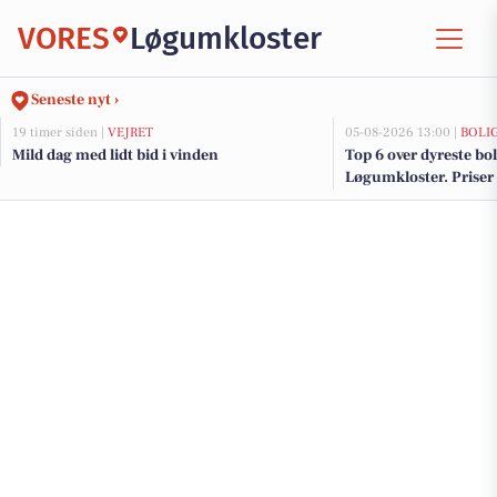
VORES
Løgumkloster
Seneste nyt ›
19 timer siden |
VEJRET
05-08-2026 13:00 |
BOLI
Mild dag med lidt bid i vinden
Top 6 over dyreste boli
Løgumkloster. Priser 