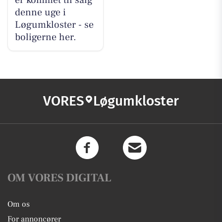
er kommet til salg
denne uge i
Løgumkloster - se
boligerne her.
VORES
Løgumkloster
OM VORES DIGITAL
Om os
For annoncører