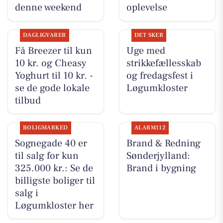
denne weekend
oplevelse
DAGLIGVARER
DET SKER
Få Breezer til kun
Uge med
10 kr. og Cheasy
strikkefællesskab
Yoghurt til 10 kr. -
og fredagsfest i
se de gode lokale
Løgumkloster
tilbud
BOLIGMARKED
ALARM112
Sognegade 40 er
Brand & Redning
til salg for kun
Sønderjylland:
325.000 kr.: Se de
Brand i bygning
billigste boliger til
salg i
Løgumkloster her