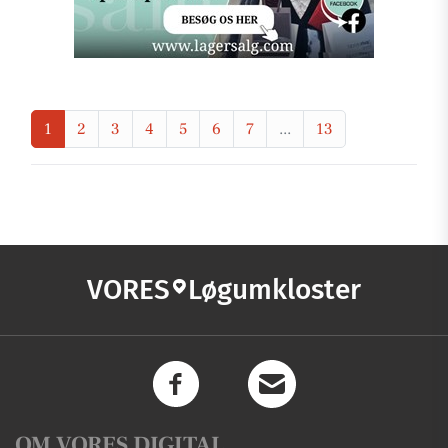
1
2
3
4
5
6
7
...
13
VORES
Løgumkloster
OM VORES DIGITAL