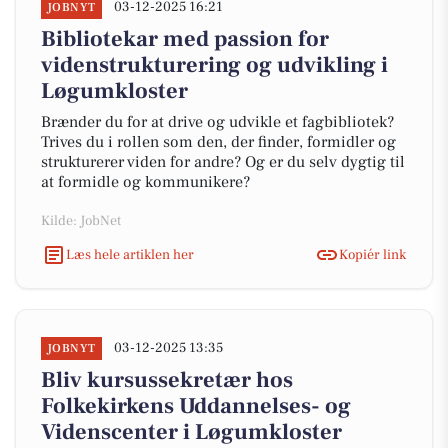
03-12-2025 16:21
JOBNYT
Bibliotekar med passion for
videnstrukturering og udvikling i
Løgumkloster
Brænder du for at drive og udvikle et fagbibliotek?
Trives du i rollen som den, der finder, formidler og
strukturerer viden for andre? Og er du selv dygtig til
at formidle og kommunikere?
Kilde: JobNet
Læs hele artiklen her
Kopiér link
03-12-2025 13:35
JOBNYT
Bliv kursussekretær hos
Folkekirkens Uddannelses- og
Videnscenter i Løgumkloster