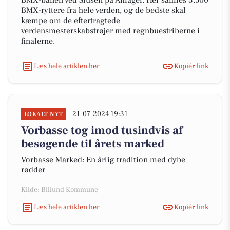
BMX-banen ved Slusen på Amager. Her samles 3.500
BMX-ryttere fra hele verden, og de bedste skal
kæmpe om de eftertragtede
verdensmesterskabstrøjer med regnbuestriberne i
finalerne.
Læs hele artiklen her
Kopiér link
21-07-2024 19:31
LOKALT NYT
Vorbasse tog imod tusindvis af
besøgende til årets marked
Vorbasse Marked: En årlig tradition med dybe
rødder
Kilde: Billund Kommune
Læs hele artiklen her
Kopiér link