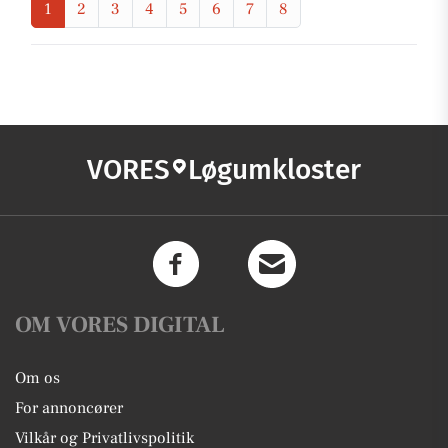
1
2
3
4
5
6
7
8
VORES
Løgumkloster
OM VORES DIGITAL
Om os
For annoncører
Vilkår og Privatlivspolitik