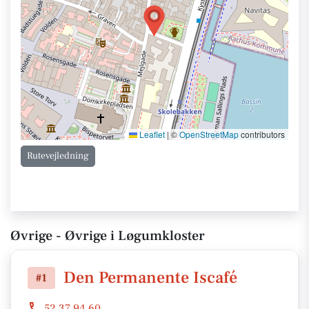
Leaflet
|
©
OpenStreetMap
contributors
Rutevejledning
Øvrige - Øvrige i Løgumkloster
Den Permanente Iscafé
#1
52 37 94 60