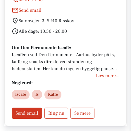
Send email
Salonvejen 3, 8240 Risskov
Alle dage: 10.30 - 20.00
Om Den Permanente Iscafé:
Iscaféen ved Den Permanente i Aarhus byder på is,
kaffe og snacks direkte ved stranden og
badeanstalten. Her kan du tage en hyggelig pause
med havudsigt, frisk luft og afslappet stemning tæt
Læs mere...
på vandet.
Nøgleord:
Iscafé
Is
Kaffe
Send email
Ring nu
Se mere