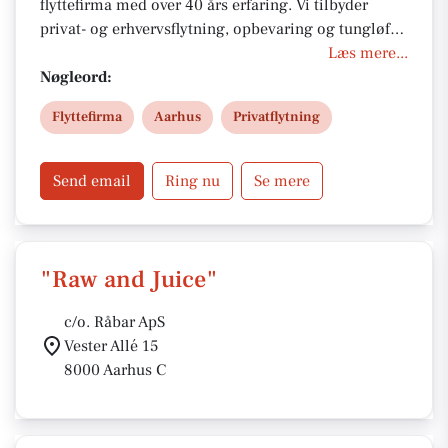
flyttefirma med over 40 års erfaring. Vi tilbyder
privat- og erhvervsflytning, opbevaring og tungløft i
Aarhus og hele Jylland. Vores erfarne team sikrer
Læs mere...
tryg, effektiv og miljøbevidst flytning med fokus på
Nøgleord:
kvalitet, service og konkurrencedygtige priser.
Flyttefirma
Aarhus
Privatflytning
Kontakt os i dag for et tilbud.
Send email
Ring nu
Se mere
"Raw and Juice"
c/o. Råbar ApS
Vester Allé 15
8000 Aarhus C