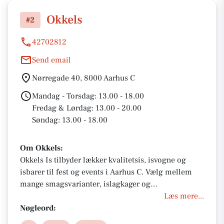
Okkels
#2
42702812
Send email
Nørregade 40, 8000 Aarhus C
Mandag - Torsdag: 13.00 - 18.00
Fredag & Lørdag: 13.00 - 20.00
Søndag: 13.00 - 18.00
Om Okkels:
Okkels Is tilbyder lækker kvalitetsis, isvogne og
isbarer til fest og events i Aarhus C. Vælg mellem
mange smagsvarianter, islagkager og
skræddersyede løsninger til dit arrengement. Perfekt
Læs mere...
til enhver fest med nem booking, levering og fokus
Nøgleord:
på bæredygtighed og smagsoplevelser.