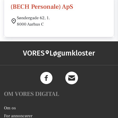
(BECH Personale) ApS
Søndergade 62, 1.
8000 Aarhus C
VORES
Løgumkloster
OM VORES DIGITAL
Om os
For annoncører